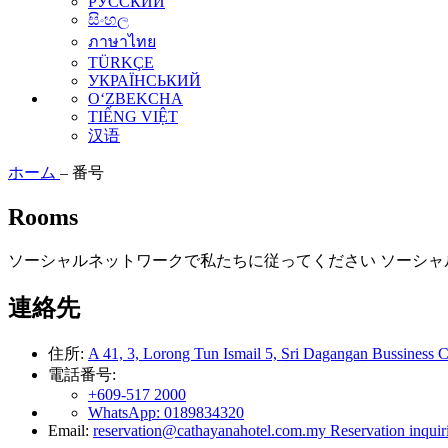
РУССКИЙ
සිංහල
ภาษาไทย
TÜRKÇE
УКРАЇНСЬКИЙ
O‘ZBEKCHA
TIẾNG VIỆT
汉语
ホーム
–
番号
Rooms
ソーシャルネットワークで私たちに従ってください
ソーシャ
連絡先
住所:
A 41, 3, Lorong Tun Ismail 5, Sri Dagangan Bussiness C
電話番号:
+609-517 2000
WhatsApp:
0189834320
Email:
reservation@cathayanahotel.com.my
Reservation inquir