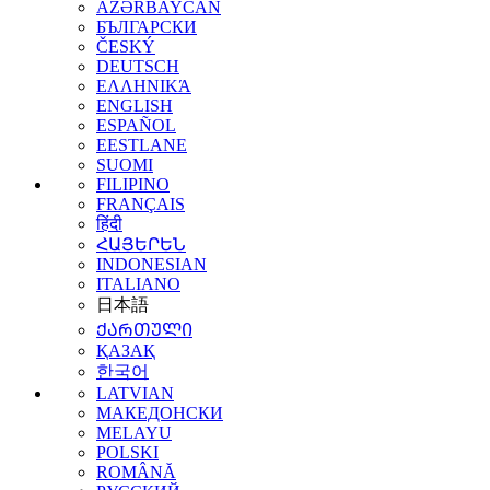
AZƏRBAYCAN
БЪЛГАРСКИ
ČESKÝ
DEUTSCH
ΕΛΛΗΝΙΚΆ
ENGLISH
ESPAÑOL
EESTLANE
SUOMI
FILIPINO
FRANÇAIS
हिंदी
ՀԱՅԵՐԵՆ
INDONESIAN
ITALIANO
日本語
ᲥᲐᲠᲗᲣᲚᲘ
ҚАЗАҚ
한국어
LATVIAN
МАКЕДОНСКИ
MELAYU
POLSKI
ROMÂNĂ