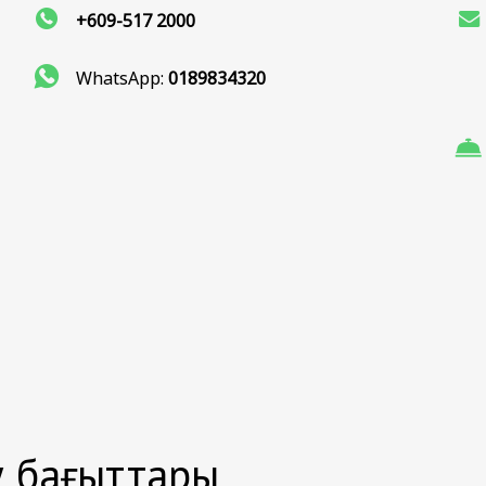
+609-517 2000
WhatsApp:
0189834320
у бағыттары