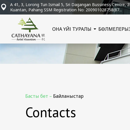
A 41, 3, Lorong Tun Ismail 5, Sri Dagangan Bussiness Centre, 
Kuantan, Pahang SSM Registration No: 200901028758(87...
ҚОНАҚ ҮЙІ ТУРАЛЫ
БӨЛМЕЛЕР
Қ
Басты бет
–
Байланыстар
Contacts